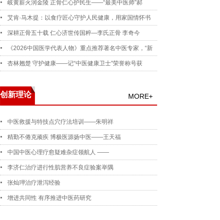
岐黄薪火润金陵 正骨仁心护民生——“最美中医师”郝
艾肯·马木提：以食疗匠心守护人民健康，用家国情怀书
深耕正骨五十载 仁心济世传国粹—李氏正骨 李奇今
《2026中国医学代表人物》重点推荐著名中医专家，“新
杏林翘楚 守护健康——记“中医健康卫士”荣誉称号获
创新理论
MORE+
中医救援与特技点穴疗法培训——朱明祥
精勤不倦克顽疾 博极医源扬中医——王天福
中国中医心理疗愈疑难杂症领航人 ——
李济仁治疗进行性肌营养不良症验案举隅
张灿玾治疗泄泻经验
增进共同性 有序推进中医药研究