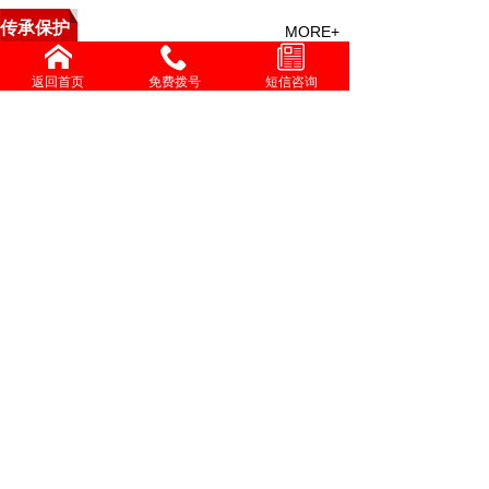
传承保护
MORE+
中医救援与特技点穴疗法培
返回首页
免费拨号
短信咨询
精勤不倦克顽疾 博极医源
中国中医心理疗愈疑难杂症
李济仁治疗进行性肌营养不
张灿玾治疗泄泻经验
增进共同性 有序推进中医
国际交流
MORE+
伟大发明家大国工匠贺亮才的多项科研成果受到权威部门
学习时报刊发张伯礼文章：中医药如何守正创新，走向世