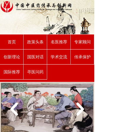
首页
政策头条
名医推荐
专家顾问
创新理论
国医对话
学术交流
传承保护
国际推荐
寻医问药