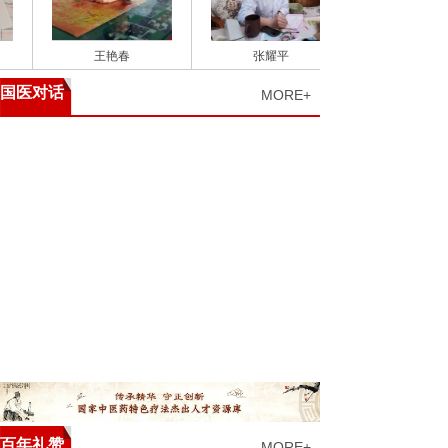
王艳春
张耀平
国医对话
MORE+
百年礼赞
MORE+