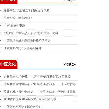
建立中医药“全覆盖”的临床医疗体系
英雄凯旋，载誉而归！
中医”照进金银潭
“战疫情，中医药人在行动”特别报道：为祖
中西医结合成为疫情防控救治的亮点
江夏方舱医院：从凛冬到花开
中医文化
MORE+
杏林擎旗 仁心护康——记“中医健康卫士”徐友江教授
闵繁君荣获“中医药行业最美劳动者”称号：三十余载仁心
行医，用
声波叩经络 爱心筑健康——许秀华荣膺“中医药行业最美
劳动者”
浙江宁波观海卫镇举办农民中医药文化节
中药创新发展要把握疗效核心