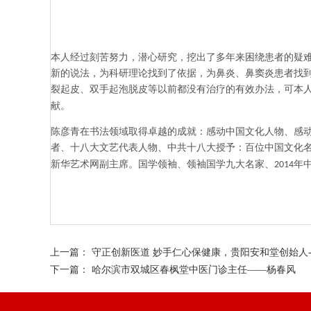
本人经过刻苦努力，潜心研究，挖出了多年来困绕患者的疑
新的说法，为科研理论找到了依据，为鼻炎、鼻窦炎患者找
裂起皮、双手起泡脱皮等以前都没有治疗的有效办法，可本
献。
陈彦青在书法领域取得卓越的成就：感动中国文化人物、感
者、十八大文艺代表人物、中共十八大授予：百位中国文化
新华艺术网副主席。国学领袖、领袖国学九大名家、
年
2014
上一篇：
守正创新医道 妙手仁心保健康，贵阳安和堂创始人--
下一篇：
哈尔滨市双城区春枫堂中医门诊主任——杨春风