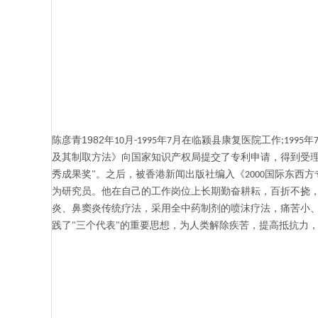
1982
陈彦青
年
月
年
月在临颍县康复医院工作
年
10
-1995
7
;1995
及其制取方法》向国家知识产权局提交了专利申请，得到受
秀成果奖
。之后，被香港新闻出版社编入《
国际东西方
"
2000
为研究员。他在自己的工作岗位上长期勤奋耕耘，百折不挠
炎、鼻窦炎传统疗法，采用全中药制剂的喷沫疗法，痛苦小
践了
三个代表
的重要思想，为人类解除疾苦，提高抵抗力
"
"