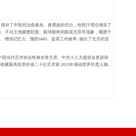
，填补了中医药治愈鼻炎、鼻窦炎的空白，给医疗理论增添了
曲、不自主地频繁眨眼、眼球胀疼则眼底无异常现象，嘴唇干
冒、增强记忆力、预防
、提高工作效率
做出了无尽的贡
SARS
.
中国当代艺术协会终身名誉主席、中共十八大题贺金奖获得
画收藏最具投资价值二十位艺术家
年感动世界年度人物。
,2013