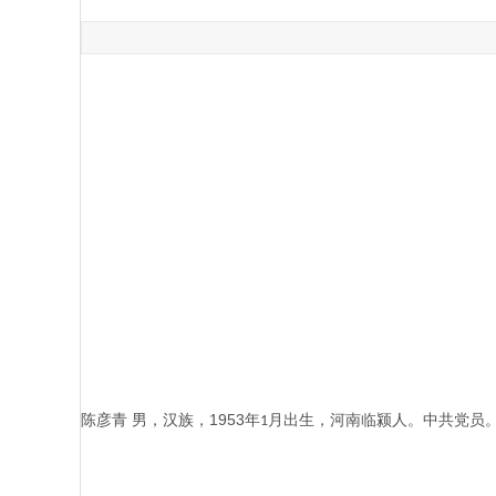
1953
陈彦青
男，汉族，
年
月出生，河南临颍人。中共党员
1