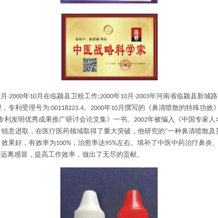
月
年
月在临颍县卫校工作
年
月
年河南省临颍县新城路
7
-2000
10
;2000
10
-2003
理，专利受理号为
。
年
月撰写的《鼻清喷散的特殊功效
:00118223.4
2000
10
专利发明优秀成果推广研讨会论文集》一书。
年被编入《
中国专家人
2002
，锐意进取，在医疗医药领域取得了重大突破，他研究的
一种鼻清喷散及
"
、效果好，有效率为
，治愈率达
左右。填补了中医中药治疗鼻炎
100%
95%
，远离感冒，提高工作效率，做出了无尽的贡献。