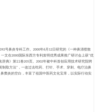
号鼻炎专科工作。
年
月
日研究的《一种鼻清喷散
392
2000
6
12
》一文在
国际东西方专利发明优秀成果推广研讨会上获
优
2000
"
11
名辞典
》第
卷
页。
年被中科首创应用技术研究院聘
205
2002
英制取方法
，一改过去吃药、打针、手术、穿刺、电疗治鼻
"
、鼻窦炎的空白，丰富了祖国中医药文化宝库，以实际行动实