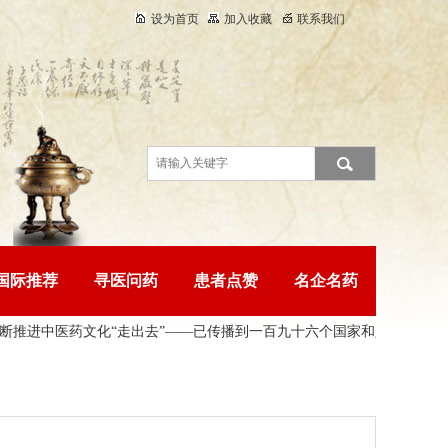
设为首页
加入收藏
联系我们
国际推荐
寻医问药
患者点赞
名企名药
进中医药文化“走出去”——已传播到一百九十六个国家和
八部门联合印发