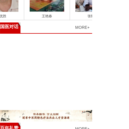
王艳春
张耀平
国医对话
MORE+
百年礼赞
MORE+