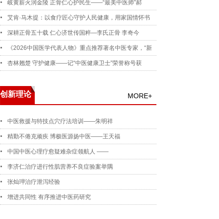
岐黄薪火润金陵 正骨仁心护民生——“最美中医师”郝
艾肯·马木提：以食疗匠心守护人民健康，用家国情怀书
深耕正骨五十载 仁心济世传国粹—李氏正骨 李奇今
《2026中国医学代表人物》重点推荐著名中医专家，“新
杏林翘楚 守护健康——记“中医健康卫士”荣誉称号获
创新理论
MORE+
中医救援与特技点穴疗法培训——朱明祥
精勤不倦克顽疾 博极医源扬中医——王天福
中国中医心理疗愈疑难杂症领航人 ——
李济仁治疗进行性肌营养不良症验案举隅
张灿玾治疗泄泻经验
增进共同性 有序推进中医药研究