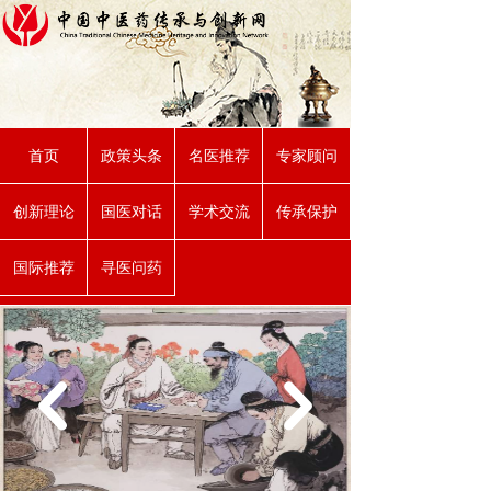
首页
政策头条
名医推荐
专家顾问
创新理论
国医对话
学术交流
传承保护
国际推荐
寻医问药