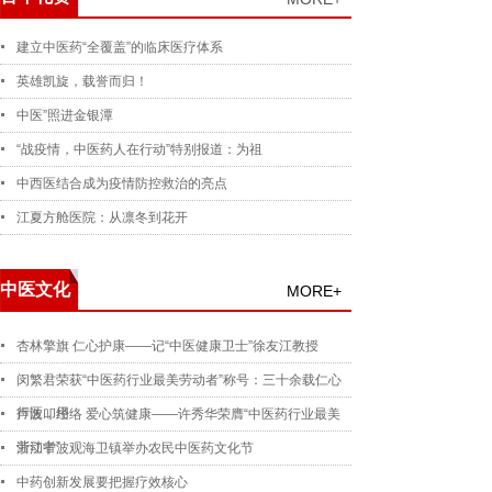
建立中医药“全覆盖”的临床医疗体系
英雄凯旋，载誉而归！
中医”照进金银潭
“战疫情，中医药人在行动”特别报道：为祖
中西医结合成为疫情防控救治的亮点
江夏方舱医院：从凛冬到花开
中医文化
MORE+
杏林擎旗 仁心护康——记“中医健康卫士”徐友江教授
闵繁君荣获“中医药行业最美劳动者”称号：三十余载仁心
行医，用
声波叩经络 爱心筑健康——许秀华荣膺“中医药行业最美
劳动者”
浙江宁波观海卫镇举办农民中医药文化节
中药创新发展要把握疗效核心