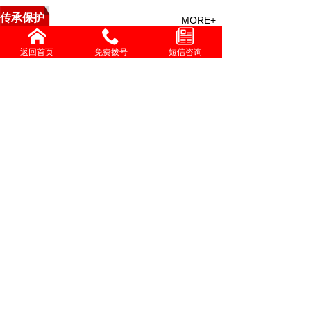
传承保护
MORE+
中医救援与特技点穴疗法培
返回首页
免费拨号
短信咨询
精勤不倦克顽疾 博极医源
中国中医心理疗愈疑难杂症
李济仁治疗进行性肌营养不
张灿玾治疗泄泻经验
增进共同性 有序推进中医
国际交流
MORE+
伟大发明家大国工匠贺亮才的多项科研成果受到权威部门
学习时报刊发张伯礼文章：中医药如何守正创新，走向世